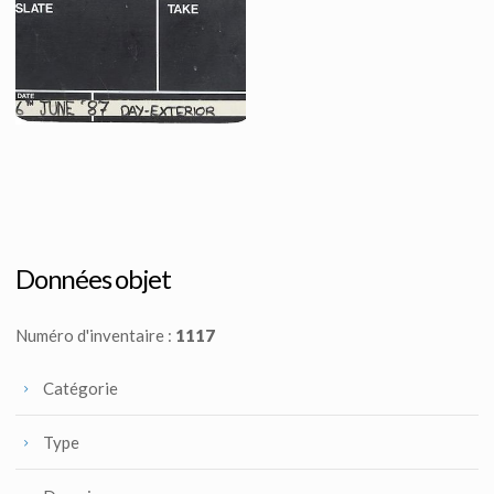
Clap de cinéma original de l'Empire du Soleil
Fait pour la production
Données objet
Numéro d'inventaire :
1117
Catégorie
Type