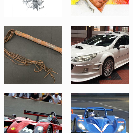
Dessin conceptuel original en N&B de Michel Jouin pour l'affiche française du Temple Maudit
Peinture conceptuelle originale en couleur de Michel Jouin pour l'affiche française du Temple Maudit
Fait pour la promotion
Fait pour la promotion
Un fouet de garde Thug original du Temple Maudit
Taxi Peugeot 407 orignal
Vu à l'écran
Vu à l'écran