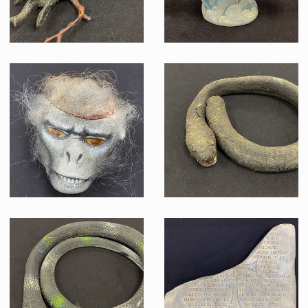
Scarabée original du Palais de Pankot
Ornement de table / porte-menu original du zeppelin
Vu à l'écran
Vu à l'écran
Tête de singe du Palais de Pankot
Serpent en plastique brulé du Puis des âmes
Vu à l'écran
Vu à l'écran