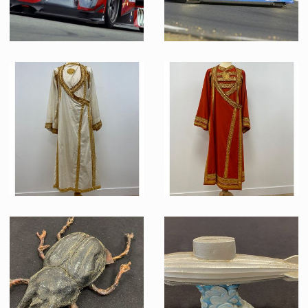
Voiture de course originale LEADER ROUGE N°22
Voiture de course originale VAILLANTE BLEU N°10
Vu à l'écran
Vu à l'écran
Costume original d'un serviteur du Palais de Pankot
Costume rouge original d'un invité du Palais de Pankot
Vu à l'écran
Vu à l'écran