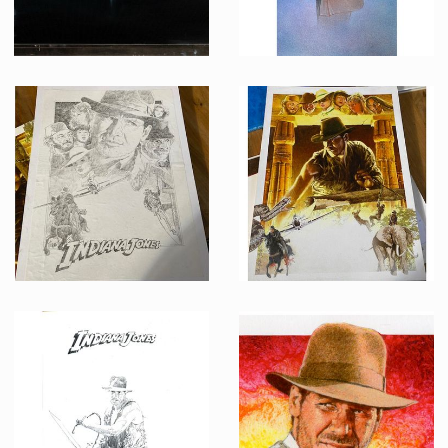
Matte Painting original de l'Afrique de l’Ouest équatoriale de Albert Whitlock
Peinture alternative originale de Steve Chorney de l'affiche US de Qui veut la peau de Roger Rabbit
Vu à l'écran
Fait pour la promotion
Dessin conceptuel N&B original de Michel Jouin du poster 20ème anniversaire d'Indiana Jones pour le Lucasfilm Magazine
Peinture originale de Michel Jouin pour le poster du 20ème anniversaire d'Indiana Jones du Lucasfilm Magazine
Produits dérivés
Produits dérivés