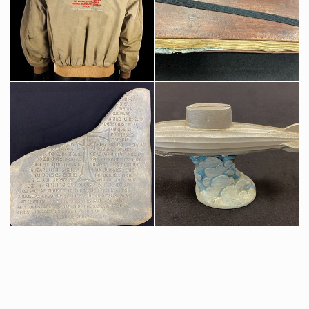
Costume Original du Professeur Marcus Brody (Denholm Elliot)
Bouclier original de la statue du Chevalier du Graal dans le temple
Vu à l'écran
Vu à l'écran
Blouson de l'équipe de tournage "World Tour 1980-1989" de La Dernière Croisade
Journal du Graal original
Fait pour la production
Vu à l'écran
Tablette du Graal Original
Ornement de table / porte-menu original du zeppelin