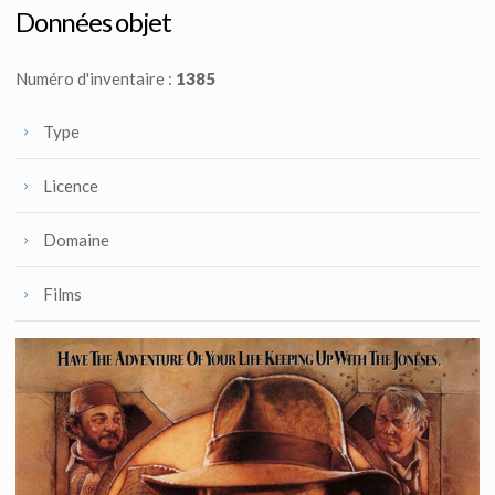
Vu à l'écran
Vu à l'écran
Données objet
Numéro d'inventaire :
1385
Type
Licence
Domaine
Films