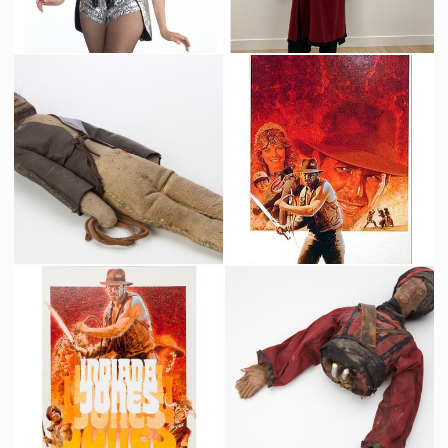
Costume original de danseuse du Club Obi Wan
Costume original de garde Thuggee
Vu à l'écran
Vu à l'écran
Poupée Vaudou Originale d'Indiana Jones
Peinture Originale de Michel Jouin, de l'Affiche Française d'Indiana Jones et le Temple Maudit
Vu à l'écran
Fait pour la promotion