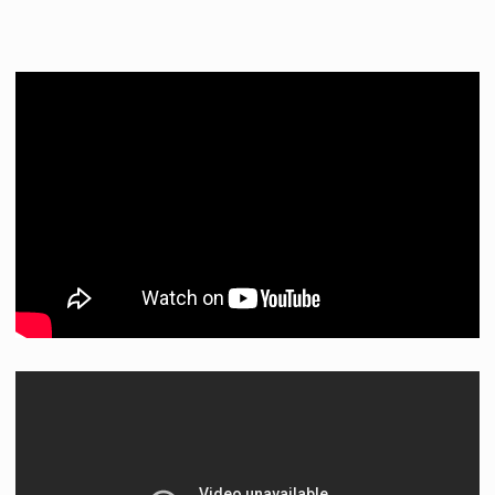
Crochet original du Capitaine Crochet (Dustin Hoffman)
Fait pour la production