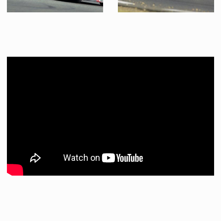
Voiture de course originale LEADER ROUGE N°22
Voiture de course originale VAILLANTE BLEU N°10
Vu à l'écran
Vu à l'écran