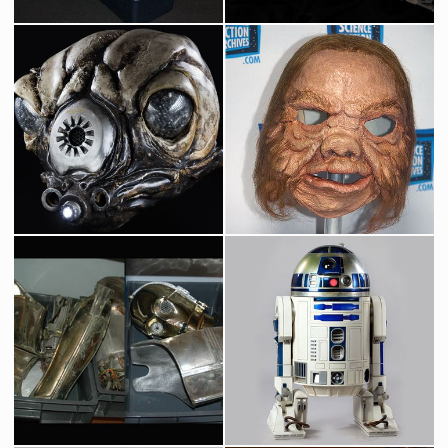
Maquette originale d'une Corvette Corélienne de Magicam
Maquette originale d'un Star Destroyer construite par Magicam
Vu à l'écran
Vu à l'écran
Tête Originale du Chasseur de Primes Zuckuss de Star Wars
Masque Original d'Ugnaught
Vu à l'écran
Vu à l'écran