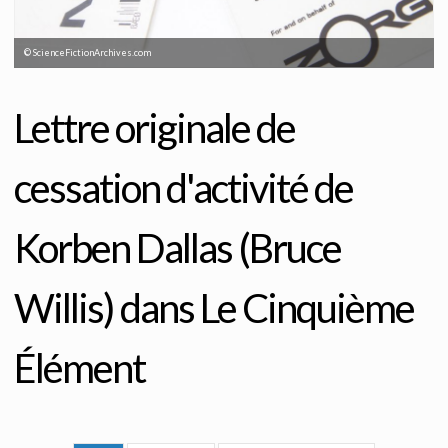
© ScienceFictionArchives.com
© ScienceFictionArchives.com
Lettre originale de
cessation d'activité de
Korben Dallas (Bruce
Willis) dans Le Cinquième
Élément