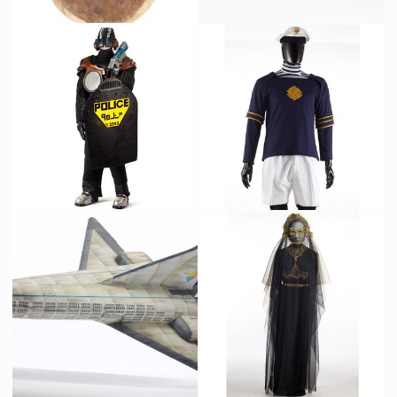
Masque Original de Mangalore du Cinquième Élement
Prototype original en latex de Picasso, l'animal de compagnie de Zorg
Vu à l'écran
Fait pour la production
Costume Original de Policier du Cinquième Élément
Uniforme original de l'équipage du vaisseau Fhloston Paradise
Vu à l'écran
Vu à l'écran