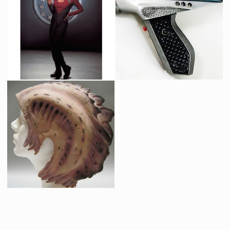
Fusil Original de Garde Sarris
Costume Original de Garde Sarris
Vu à l'écran
Vu à l'écran
Combinaison originale de Gwen DeMarco (Sigourney Weaver)
Nebulizer Ionique
Vu à l'écran
Vu à l'écran