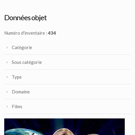
Prothèse en latex Alexander Dane (Alan Rickman) alias Dr Lazarus
Vu à l'écran
Données objet
Numéro d'inventaire :
434
Catégorie
Sous catégorie
Type
Domaine
Films