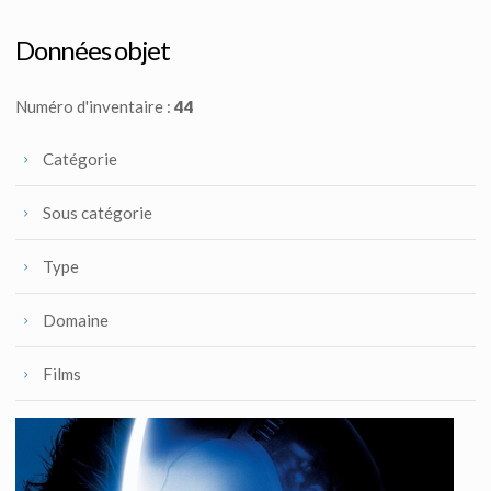
Dessin conceptuel de l'androïde Galatea
Fait pour la production
Données objet
Numéro d'inventaire :
44
Catégorie
Sous catégorie
Type
Domaine
Films