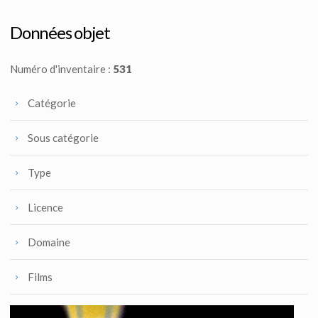
Peinture originale conceptuelle de Renato Casaro pour l'affiche du film Flash Gordon
Fait pour la promotion
Données objet
Numéro d'inventaire :
531
Catégorie
Sous catégorie
Type
Licence
Domaine
Films