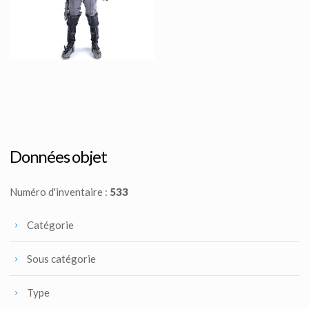
Vu à l'écran
Vu à l'écran
Costume original de guerrier Klingon
Vu à l'écran
Données objet
Numéro d'inventaire :
533
Catégorie
Sous catégorie
Type