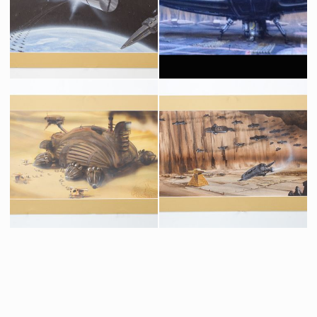
Costume Original de la Robe de Révérende Mère Ramallo (Silvana Mangano) de l'Ordre Bene Gesserit
Dessin Original d'un Projet d'Affiche de Dune par Tom Jung
Vu à l'écran
Fait pour la promotion
Dessin Original de Pré-Production de Dune d'Anthony Masters des Transporteurs Atreides et du Vaisseau Heighliner de la Guilde
Dessin Original de Pré-Production de Dune d'Anthony Masters d'un Transporteur Atreides
Fait pour la production
Fait pour la production
Dessin Original de Pré-Production de Dune d'Anthony Masters d'une Moissonneuse à Épice
Dessin Original de Pré-Production de Dune d'Anthony Masters de l'attaque des ornithoptères Harkonnens