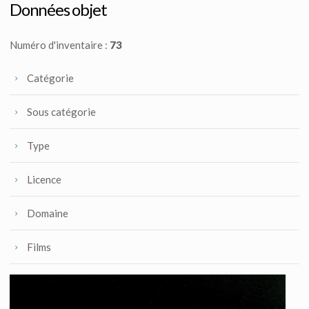
Fait pour la production
Fait pour la production
Données objet
Numéro d'inventaire :
73
Catégorie
Sous catégorie
Type
Licence
Domaine
Films