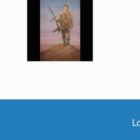
Peinture Originale Alternative de l'Affiche de Mad Max III de Richard Amsel
Fait pour la promotion
L