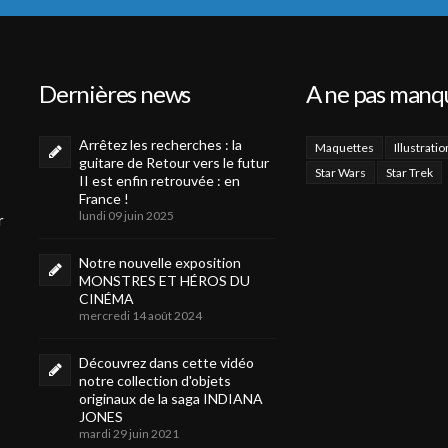
Dernières news
A ne pas manq
Arrêtez les recherches : la
Maquettes
Illustratio
guitare de Retour vers le futur
Star Wars
Star Trek
II est enfin retrouvée : en
France !
lundi 09 juin 2025
r
Notre nouvelle exposition
MONSTRES ET HÉROS DU
CINÉMA
mercredi 14 août 2024
Découvrez dans cette vidéo
notre collection d'objets
originaux de la saga INDIANA
JONES
mardi 29 juin 2021