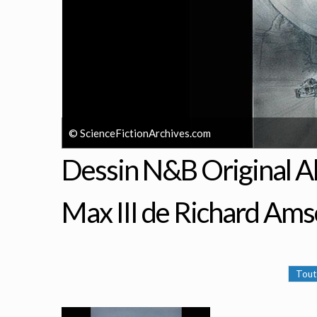
© ScienceFictionArchives.com
Dessin N&B Original Al
Max III de Richard Ams
Tout