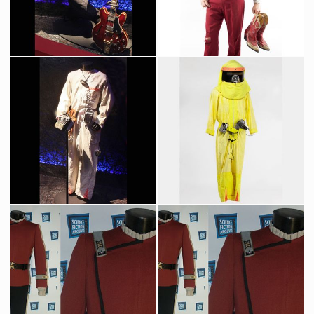
Costume original de Marty McFly -Johnny B. Good- (Michael J. Fox) dans Retour vers le Futur
Costume de cow-boy original de Marty McFly (Michael J. Fox) dans Retour vers le Futur III
Vu à l'écran
Vu à l'écran
Costume original de Doc Emmett Brown (Christopher Lloyd) avec sa télécommande dans Retour vers le Futur
Combinaison anti-radiation de Marty McFly
Vu à l'écran
Vu à l'écran