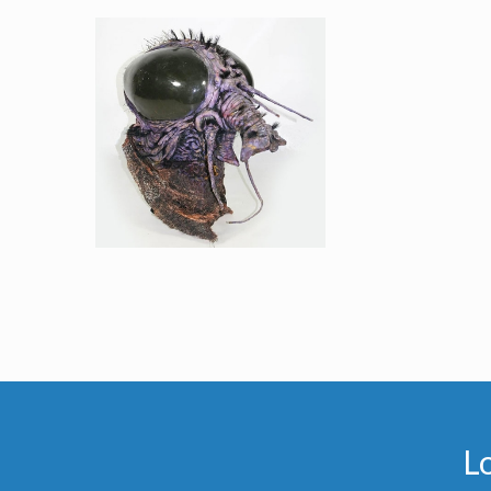
Tête Originale de Psiren de la série Red Dwarf
Vu à l'écran
L