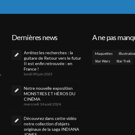
Dernières news
A ne pas manq
Arrêtez les recherches : la
Maquettes
Illustratio
guitare de Retour vers le futur
Star Wars
Star Trek
II est enfin retrouvée : en
France !
lundi 09 juin 2025
r
Notre nouvelle exposition
MONSTRES ET HÉROS DU
CINÉMA
mercredi 14 août 2024
Découvrez dans cette vidéo
notre collection d'objets
originaux de la saga INDIANA
JONES