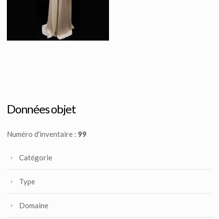
Costume Original de la cérémonie de la Renaissance, du carrousel, dans l'Âge de Cristal
Vu à l'écran
Données objet
Numéro d'inventaire :
99
Catégorie
Type
Domaine