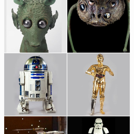
Maquette originale d'un Star Destroyer construite par Magicam
Masque Original de Saurin de la Cantina de Star Wars
Vu à l'écran
Vu à l'écran
Masque Original de Greedo de la Cantina de Star Wars
Masque Original de Wioslea, le vendeur de Landspeeders d'occasion de Mos Eisley
Vu à l'écran
Vu à l'écran