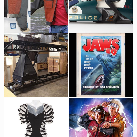
Veste de Marty McFly & Marty Junior en 2015
Maquette Originale d'ILM d'une Moto Volante Futuriste de la Police
Vu à l'écran
Fait pour la production
Grue Originale Vista Cruiser d'Industrial Light & Magic
Peinture Originale des Dents de la Mer 19 de Tim Flattery pour Retour Vers le Futur 2
Fait pour la production
Vu à l'écran