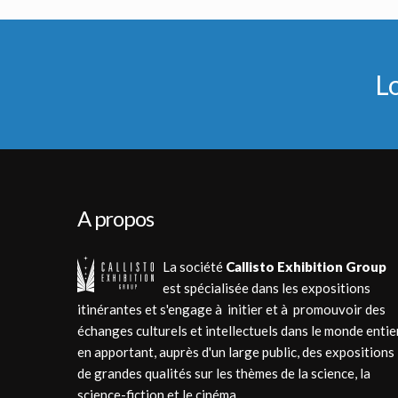
Cylon Centurion
Combinaison Jaune Originale de Mécanicien du Battlestar 
Réplique sous licence
Vu à l'écran
L
A propos
La société
Callisto Exhibition Group
est spécialisée dans les expositions
itinérantes et s'engage à initier et à promouvoir des
échanges culturels et intellectuels dans le monde entie
en apportant, auprès d'un large public, des expositions
de grandes qualités sur les thèmes de la science, la
science-fiction et le cinéma.