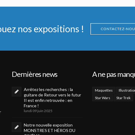
Galactica
Plaque Originale de Musée du Viper Mark II
Échantillons de sang de Gaïus Baltar
Vu à l'écran
Vu à l'écran
ouez nos expositions !
CONTACTEZ-NOU
Dernières news
A ne pas manq
Arrêtez les recherches : la
Maquettes
Illustratio
guitare de Retour vers le futur
Star Wars
Star Trek
II est enfin retrouvée : en
France !
lundi 09 juin 2025
r
Notre nouvelle exposition
MONSTRES ET HÉROS DU