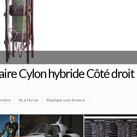
laire Cylon hybride Côté droit
motion
Vu à l'écran
Réplique sous licence