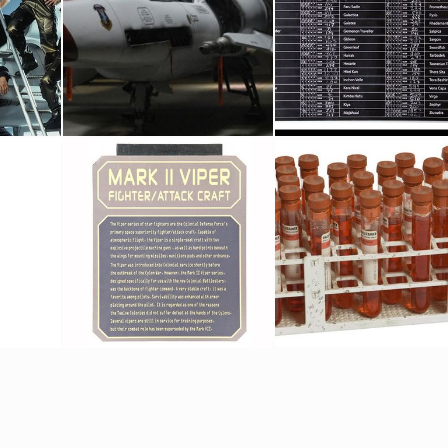
 Viper
Viper Mark II Original, taille réelle
Tableau original des élections dans Battlestar Galactica
Vu à l'écran
Vu à l'écran