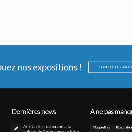
ouez nos expositions !
CONTACTEZ-NOU
Dernières news
A ne pas manq
Arrêtez les recherches : la
Maquettes
Illustratio
guitare de Retour vers le futur