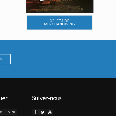
OBJETS DE
MERCHANDISING
S
uer
Suivez-nous
ns
Alien