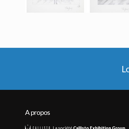
Dessin Original d'un Projet d'Affiche 6 de l'Étoffe des Héros par Tom Jung
Dessin Original d'un Projet d'Affiche 7 de l'Étoffe des Héros par 
Fait pour la promotion
Fait pour la promot
L
A propos
La société
Callisto Exhibition Group