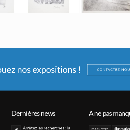
Tom Jung
Dessin Original d'un Projet d'Affiche 8 de l'Étoffe des Héros par Tom Jung
Dessin Original d'un Projet d'Affiche 9 de l'Étoffe des Héros par Tom Jung
ion
Fait pour la promotion
Fait pour la promotion
ouez nos expositions !
CONTACTEZ-NOU
Dernières news
A ne pas manq
Arrêtez les recherches : la
Maquettes
Illustratio