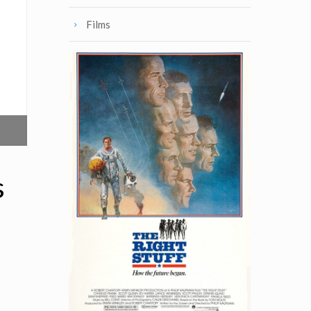
Films
s