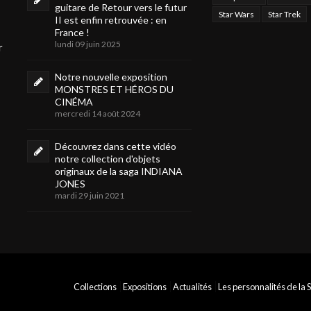
guitare de Retour vers le futur
Star Wars
Star Trek
II est enfin retrouvée : en
France !
lundi 09 juin 2025
r
Notre nouvelle exposition
MONSTRES ET HÉROS DU
CINÉMA
mercredi 14 août 2024
Découvrez dans cette vidéo
notre collection d'objets
originaux de la saga INDIANA
JONES
mardi 29 juin 2021
Collections
Expositions
Actualités
Les personnalités de la S