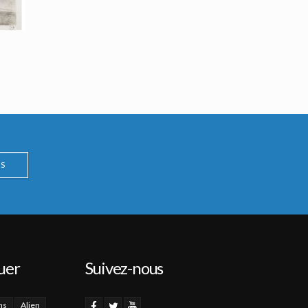
S
uer
Suivez-nous
ns
Alien