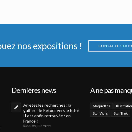
ck Harris)
Arachnide Originale (taille réelle) du film Starship Troopers
Fusil Morita d'Infanterie Mobile
Fait pour la production
Vu à l'écran
ouez nos expositions !
CONTACTEZ-NOU
Dernières news
A ne pas manq
Arrêtez les recherches : la
Maquettes
Illustratio
guitare de Retour vers le futur
Star Wars
Star Trek
II est enfin retrouvée : en
France !
lundi 09 juin 2025
r