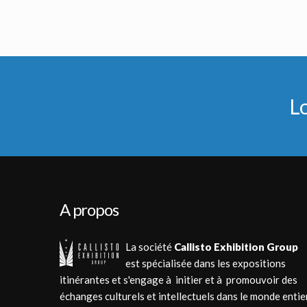
Tenue originale de Jumpball de l'équipe des Giants de Starship Troopers
Manteau Original du Colonel Carl Jenkins (Neil Patri
Vu à l'écran
Vu à l'écran
L
A propos
La société
Callisto Exhibition Group
est spécialisée dans les expositions
itinérantes et s'engage à initier et à promouvoir des
échanges culturels et intellectuels dans le monde entie