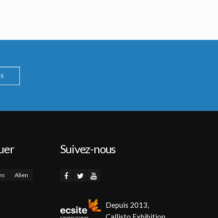
S
uer
Suivez-nous
ns
Alien
Depuis 2013,
Callisto Exhibition