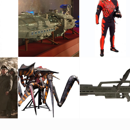
ntrie
Maquette Originale du Vaisseau Rodger Young
Tenue originale de Jumpball de l'équipe des Tigers de Starship Troopers
Vu à l'écran
Vu à l'écran