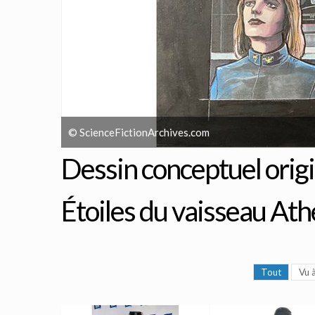
© ScienceFictionArchives.com
Dessin conceptuel origi
Étoiles du vaisseau At
Tout
Vu à