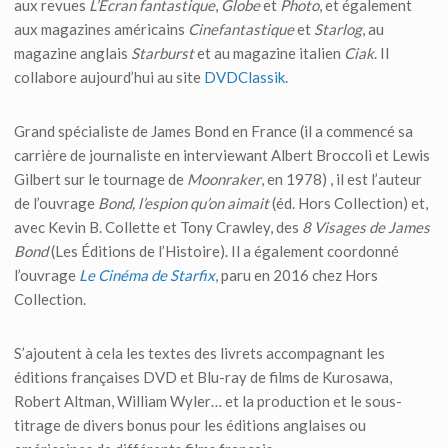
aux revues
L’Écran fantastique
,
Globe
et
Photo
, et également
aux magazines américains
Cinefantastique
et
Starlog
, au
magazine anglais
Starburst
et au magazine italien
Ciak
. Il
collabore aujourd’hui au site
DVDClassik
.
Grand spécialiste de James Bond en France (il a commencé sa
carrière de journaliste en interviewant Albert Broccoli et Lewis
Gilbert sur le tournage de
Moonraker
, en 1978) , il est l’auteur
de l’ouvrage
Bond, l’espion qu’on aimait
(éd. Hors Collection) et,
avec Kevin B. Collette et Tony Crawley, des
8 Visages de James
Bond
(Les Éditions de l’Histoire). Il a également coordonné
l’ouvrage
Le Cinéma de Starfix
, paru en 2016 chez Hors
Collection.
S’ajoutent à cela les textes des livrets accompagnant les
éditions françaises DVD et Blu-ray de films de Kurosawa,
Robert Altman, William Wyler… et la production et le sous-
titrage de divers bonus pour les éditions anglaises ou