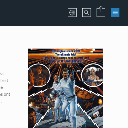
est
l est
ue
es ont
,