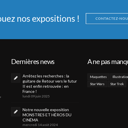
ouez nos expositions !
CONTACTEZ-NOU
Dernières news
A ne pas manq
Arrêtez les recherches : la
Maquettes
Illustratio
guitare de Retour vers le futur
Star Wars
Star Trek
II est enfin retrouvée : en
France !
lundi 09 juin 2025
r
Notre nouvelle exposition
MONSTRES ET HÉROS DU
CINÉMA
mercredi 14 août 2024