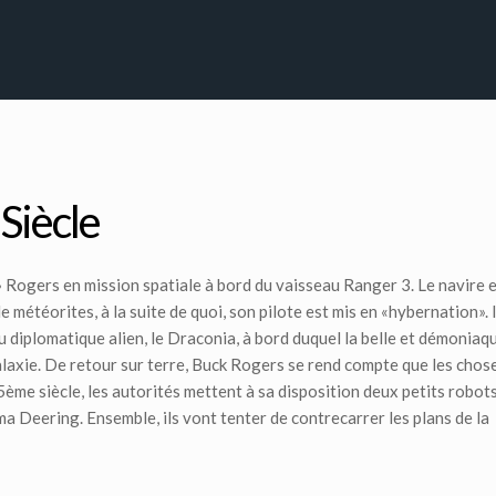
Siècle
 Rogers en mission spatiale à bord du vaisseau Ranger 3. Le navire 
 météorites, à la suite de quoi, son pilote est mis en «hybernation». I
au diplomatique alien, le Draconia, à bord duquel la belle et démoniaq
alaxie. De retour sur terre, Buck Rogers se rend compte que les chos
me siècle, les autorités mettent à sa disposition deux petits robots
ma Deering. Ensemble, ils vont tenter de contrecarrer les plans de la