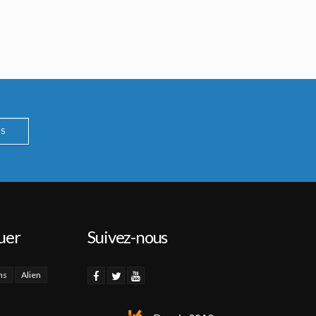
S
uer
Suivez-nous
ns
Alien