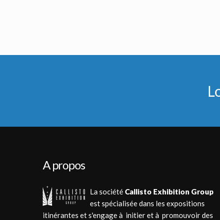
Prototype de maquette d'un chasseur X-wing de Icon Authentic Replica
Casque Original de Pilote de TIE F
Réplique sous licence
Vu à l'écran
L
A propos
La société
Callisto Exhibition Group
est spécialisée dans les expositions
itinérantes et s'engage à initier et à promouvoir des