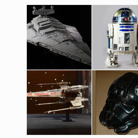
Maquette originale d'un Star Destroyer construite par Magicam
Droïde R2-D2 Orig
Vu à l'écran
Vu à l'écran