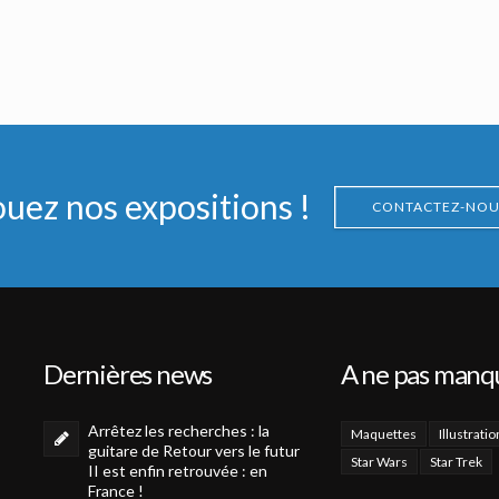
ighter
Maquette Originale du Speederbike de la Princesse Léia d'ILM
Fusil à ion Original de Jawa de Star Wars : Épisode VI Retour du Jedi
Vu à l'écran
Vu à l'écran
ouez nos expositions !
CONTACTEZ-NOU
Dernières news
A ne pas manq
Arrêtez les recherches : la
Maquettes
Illustratio
guitare de Retour vers le futur
Star Wars
Star Trek
II est enfin retrouvée : en
France !