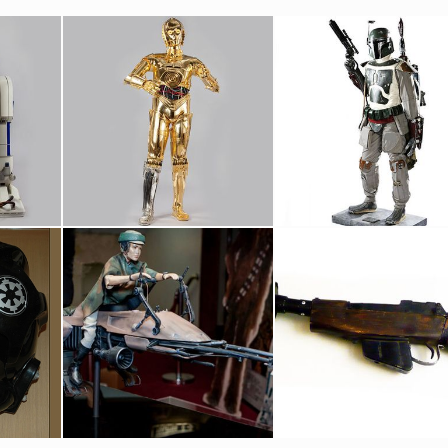
inal
Droïde de Protocole C-3PO
Boba Fett Taille Réelle
Réplique sous licence
Produits dérivés