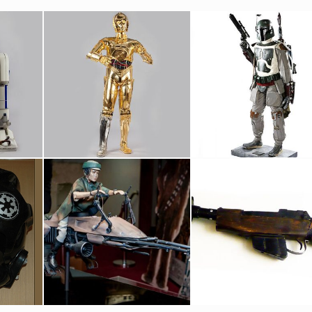
inal
Droïde de Protocole C-3PO
Boba Fett Taille Réelle
Réplique sous licence
Produits dérivés