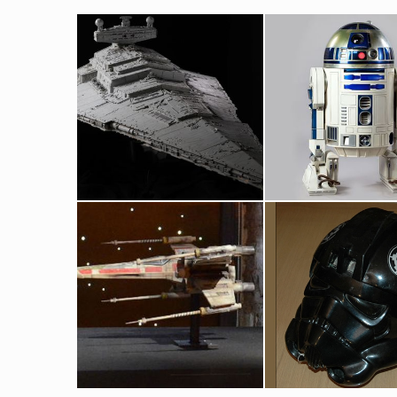
Maquette originale d'un Star Destroyer construite par Magicam
Droïde R2-D2 Orig
Vu à l'écran
Vu à l'écran