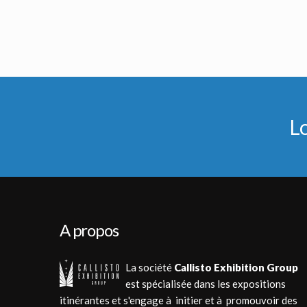
Prototype de maquette d'un chasseur X-wing de Icon Authentic Replica
Casque Original de Pilote de TIE F
Réplique sous licence
Vu à l'écran
L
A propos
La société
Callisto Exhibition Group
est spécialisée dans les expositions
itinérantes et s'engage à initier et à promouvoir des