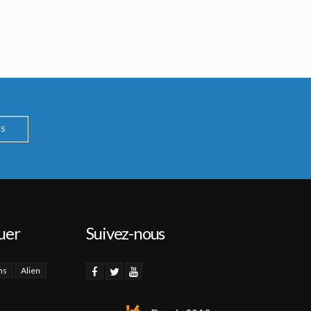
S
uer
Suivez-nous
ns
Alien