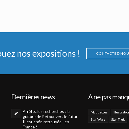
ighter
Maquette Originale du Speederbike de la Princesse Léia d'ILM
Fusil à ion Original de Jawa de Star Wars : Épisode VI Retour du Jedi
Vu à l'écran
Vu à l'écran
ouez nos expositions !
CONTACTEZ-NOU
Dernières news
A ne pas manq
Arrêtez les recherches : la
Maquettes
Illustratio
guitare de Retour vers le futur
Star Wars
Star Trek
II est enfin retrouvée : en
France !