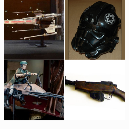
Droïde de Protocole C-3PO
Boba Fett Taille Réelle
Réplique sous licence
Produits dérivés
Prototype de maquette d'un chasseur X-wing de Icon Authentic Replica
Casque Original de Pilote de TIE Fighter
Réplique sous licence
Vu à l'écran