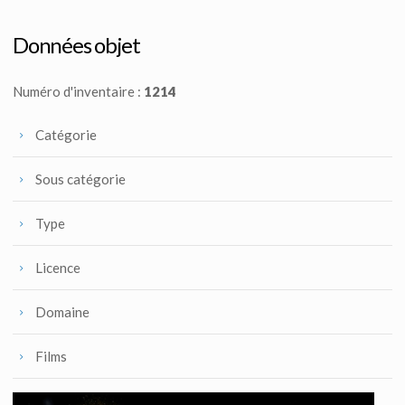
Droïde de Protocole C-3PO
Boba Fett Taille Réelle
Réplique sous licence
Produits dérivés
Données objet
Numéro d'inventaire :
1214
Catégorie
Sous catégorie
Type
Licence
Domaine
Films