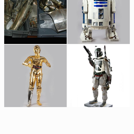
Tête Originale du Chasseur de Primes Zuckuss de Star Wars
Masque Original d'Ugnaught
Vu à l'écran
Vu à l'écran
Morceaux Originaux de C-3PO de la scène de la ferraille de Bespin de L'Empire Contre-Attaque
Droïde R2-D2 Original
Vu à l'écran
Vu à l'écran