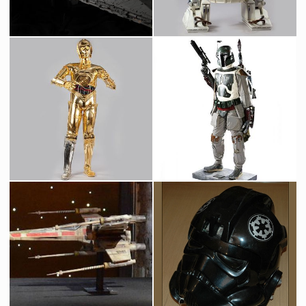
Maquette originale d'un Star Destroyer construite par Magicam
Droïde R2-D2 Original
Vu à l'écran
Vu à l'écran
Droïde de Protocole C-3PO
Boba Fett Taille Réelle
Réplique sous licence
Produits dérivés