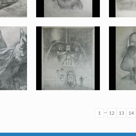
par Tom Jung pour l'Empire contre-attaque
Dessin original d'un projet d'affiche Luc et Léia sur Tauntaun, par Tom Jung pour l'Empire contre-attaque
Dessin original d'un projet d'
Fait pour la promotion
Fait po
...
1
12
13
14
r l'Empire contre-attaque
Projet d'affiche original, Vador/Luc/Ben, par Tom Jung pour La Guerre des Étoiles
Projet d'affiche original,
romotion
Fait pour la promotion
Fait po