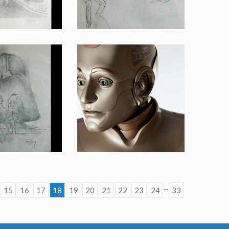
affiche Vador/Luc/Léia, par Tom Jung pour l'Empire contre-attaque
Dessin original d'un projet d'affiche Luc Pilote, par Tom Jung pour l'Empire contre-attaque
ur la promotion
Fait pour la promotion
...
15
16
17
18
19
20
21
22
23
24
33
 Vador et Ben, par Tom Jung pour La Guerre des Étoiles
Animatronic Original de l'Androïde Andrew (Robin Williams)
ur la promotion
Vu à l'écran