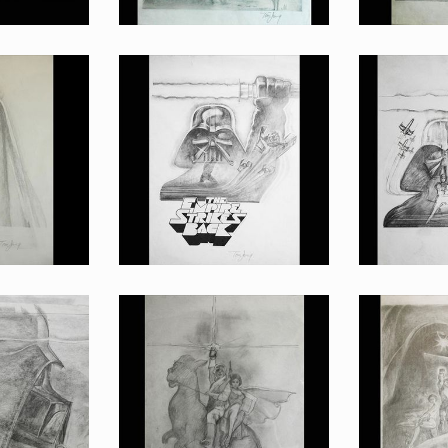
par Tom Jung pour l'Empire contre-attaque
Dessin original d'un projet d'affiche Vador avec Luc et son X-wing, par Tom Jung pour l'Empire contre-attaque
Dessin original d'un projet d'affi
romotion
Fait pour la promotion
Fait po
ar Tom Jung pour l'Empire contre-attaque
Dessin original d'un projet d'affiche Vador avec sabre laser et logo, par Tom Jung pour l'Empire contre-attaque
Dessin original d'un projet d'aff
romotion
Fait pour la promotion
Fait po