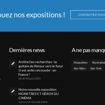
ouez nos expositions !
CONTACTEZ-NOU
Dernières news
A ne pas manq
Arrêtez les recherches : la
Maquettes
Illustratio
guitare de Retour vers le futur
Star Wars
Star Trek
II est enfin retrouvée : en
France !
lundi 09 juin 2025
r
Notre nouvelle exposition
MONSTRES ET HÉROS DU
CINÉMA
mercredi 14 août 2024