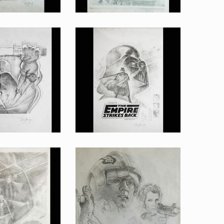
che Vador avec sabre laser 3, par Tom Jung pour l'Empire contre-attaque
Dessin original d'un projet d'affiche de Vador et tout le cast par Tom Jung pour l'Empire contre-attaque
ur la promotion
Fait pour la promotion
iche Vador avec sabre laser, par Tom Jung pour l'Empire contre-attaque
Dessin original d'un projet d'affiche Vador avec logo, par Tom Jung pour l'Empire contre-attaque
ur la promotion
Fait pour la promotion