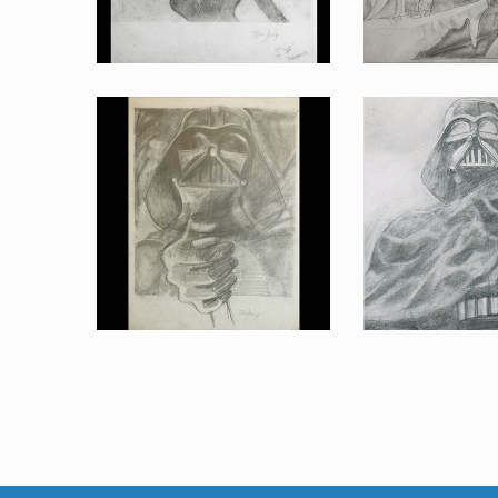
Dessin original d'un projet d'affiche Luc et Léia sur Tauntaun 2, par Tom Jung pour l'Empire contre-attaque
Dessin original d'un projet d'affiche Vador avec Luc et Léia, 
Projet d'affiche original Vador par Tom Jung pour l'Empire contre-attaque
Projet d'affiche original par Tom Jung pou
Fait pour la promotion
Fait pour la p