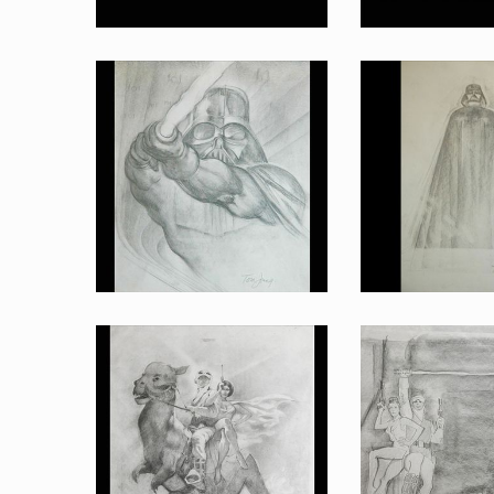
Dessin original d'un projet d'affiche Vador avec sabre laser 5, par Tom Jung pour l'Empire contre-attaque
Dessin original d'un projet d'affiche Vador avec sabre laser 4, 
Fait pour la promotion
Fait pour la p
Dessin original d'un projet d'affiche Vador avec sabre laser 2, par Tom Jung pour l'Empire contre-attaque
Dessin original d'un projet d'affiche de Silhouette de Vador p
Fait pour la promotion
Fait pour la p