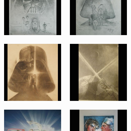
Fait pour la promotion
Fait pour la promotion
Projet d'affiche original, Vador/Luc/Ben, par Tom Jung pour La Guerre des Étoiles
Projet d'affiche original, Vador et Ben, par Tom Jung pour La Guerre des Étoiles
Fait pour la promotion
Fait pour la promotion
Projet d'affiche original, Vador & sabre, par Tom Jung pour La Guerre des Étoiles
Projet d'affiche original, Sabres laser, par Tom Jung pour La Guerre des Étoiles