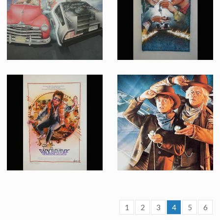
Fait pour la promotion
Fait pour la promotion
Peinture Originale de l'Affiche Suédoise de Retour vers le Futur
Peinture Originale de Drew Struzan pour une affiche alternative de Retour vers le Futur 2
Fait pour la promotion
Fait pour la promotion
1
2
3
4
5
6
Peinture originale de Drew Struzan pour une affiche alternative de Retour vers le Futur
Peinture originale de Drew Struzan pour l'affiche de Retour vers le Futur 3