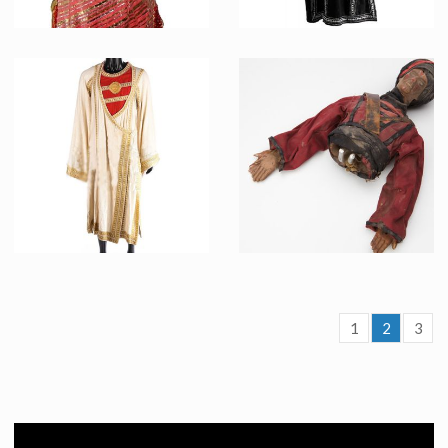
Costume orange original de danseuse du Club Obi Wan
Costume original d'un Garde Noir du Temple Maudit
Vu à l'écran
Vu à l'écran
1
2
3
Costume original d'un Garde du Palais de Pankot
Figurine miniature d'un garde Thug fabriquée par ILM
Vu à l'écran
Vu à l'écran