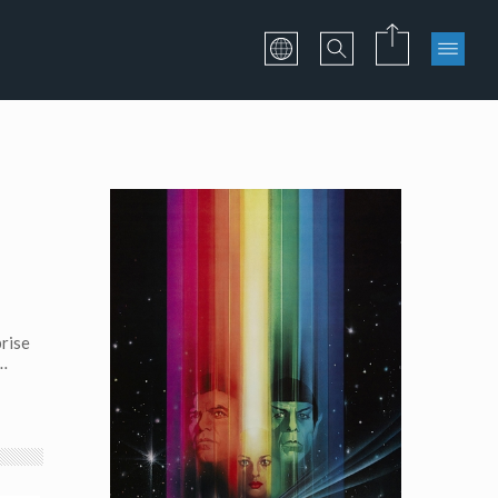
prise
r…