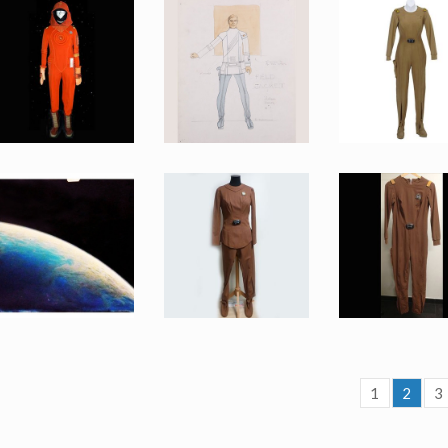
Costume Original d'une Combinaison Radiologique Orange d'Ingénieur de Starfleet
Dessin Original de Manteau Starfleet de Robert Fletcher
Uniforme Starfleet Beige de « Classe D » Original du Lieutenant Commander Uhura (Nichelle Nichols)
Vu à l'écran
Fait pour la production
Vu à l'écran
Peinture sur Verre Originale de la Terre pour Star Trek, le film de Matthew Yuricich
Uniforme Starfleet Marron de « Classe A » Original pour Femme
Uniforme Marron d'Epsilon 9 de « Classe D» Original
1
2
3
Vu à l'écran
Vu à l'écran
Vu à l'écran