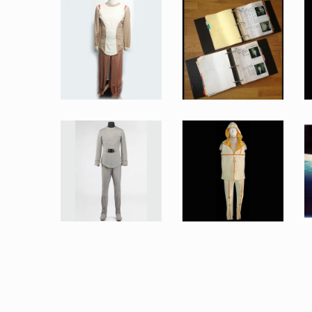
Costume Original d'un prototype d'uniforme Starfleet Beige d'Apparat de la passerelle (Bobby Butz)
Classeurs originaux de la continuité de Star Trek Le Film
Fait pour la production
Fait pour la production
Uniforme Starfleet de « Classe A » Original de l'enseigne Rhaandarite (Billy Van Zandt)
Tunique Blanche Starfleet des Patients de l'Infirmerie
Vu à l'écran
Vu à l'écran