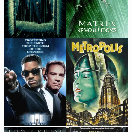
1996
1999
Matrix Reloaded
Matrix Revolutions
2003
2003