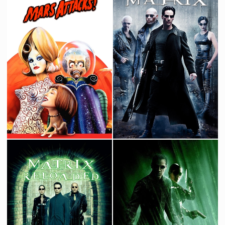
Lucy
Mad Max : Au-delà du dôme du tonnerre
2014
1985
Mars Attack !
Matrix