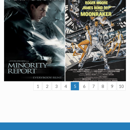
Men in Black II
Metropolis
2002
1927
1
2
3
4
5
6
7
8
9
10
Moonraker
Minority Report